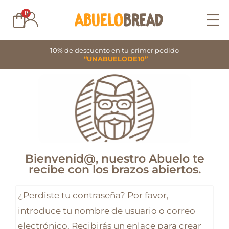
Ir
0
al
contenido
10% de descuento en tu primer pedido
“UNABUELODE10”
Bienvenid@, nuestro Abuelo te
recibe con los brazos abiertos.
Oblig
¿Perdiste tu contraseña? Por favor,
introduce tu nombre de usuario o correo
electrónico. Recibirás un enlace para crear