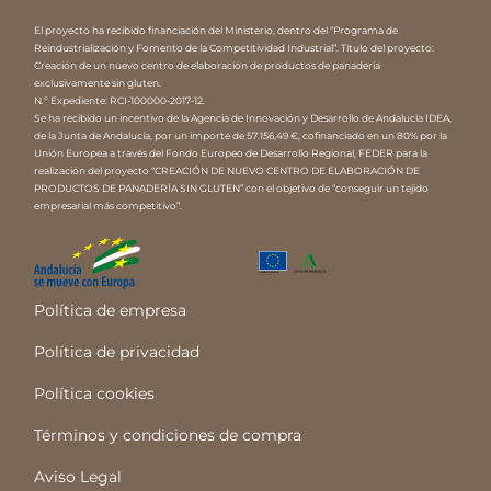
El proyecto ha recibido financiación del Ministerio, dentro del “Programa de
Reindustrialización y Fomento de la Competitividad Industrial”. Título del proyecto:
Creación de un nuevo centro de elaboración de productos de panadería
exclusivamente sin gluten.
N.º Expediente: RCI-100000-2017-12.
Se ha recibido un incentivo de la Agencia de Innovación y Desarrollo de Andalucía IDEA,
de la Junta de Andalucía, por un importe de 57.156,49 €, cofinanciado en un 80% por la
Unión Europea a través del Fondo Europeo de Desarrollo Regional, FEDER para la
realización del proyecto “CREACIÓN DE NUEVO CENTRO DE ELABORACIÓN DE
PRODUCTOS DE PANADERÍA SIN GLUTEN” con el objetivo de “conseguir un tejido
empresarial más competitivo”.
Política de empresa
Política de privacidad
Política cookies
Términos y condiciones de compra
Aviso Legal