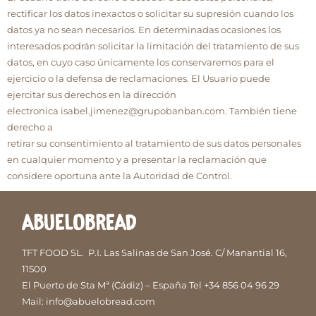
rectificar los datos inexactos o solicitar su supresión cuando los
datos ya no sean necesarios. En determinadas ocasiones los
interesados podrán solicitar la limitación del tratamiento de sus
datos, en cuyo caso únicamente los conservaremos para el
ejercicio o la defensa de reclamaciones. El Usuario puede
ejercitar sus derechos en la dirección
electronica
isabel.jimenez@grupobanban.com
. También tiene
derecho a
retirar su consentimiento al tratamiento de sus datos personales
en cualquier momento y a presentar la reclamación que
considere oportuna ante la Autoridad de Control.
TFT FOOD SL.
P.I. Las Salinas de San José. C/ Manantial 16,
11500
El Puerto de Sta Mª (Cádiz) – España
Tel
+34 856 04 96 29
Mail:
info@abuelobread.com