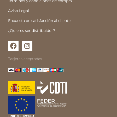
Términos y condiciones de compra
Aviso Legal
Encuesta de satisfacción al cliente
¿Quieres ser distribuidor?
F
I
a
n
c
s
Tarjetas aceptadas
e
t
b
a
o
g
o
r
k
a
m