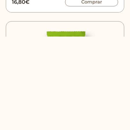
16,80
€
Comprar
SNACKS RANGE
Olive and oregano snacks | Box of 12 x
50g units
Caja de 12 bolsas de snacks de aceituna y orégano