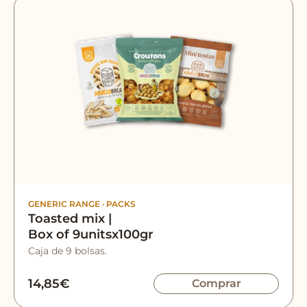
GENERIC RANGE
·
PACKS
Toasted mix |
Box of 9unitsx100gr
Caja de 9 bolsas.
14,85
€
Comprar