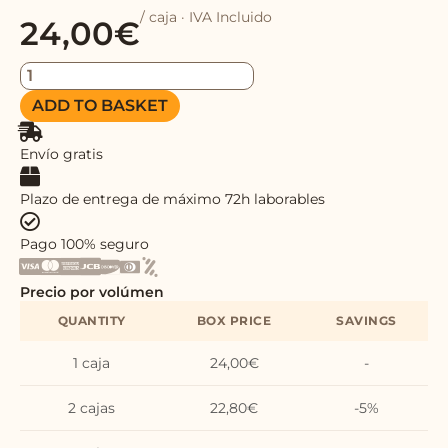
/ caja · IVA Incluido
24,00
€
Chocolate
Chip
ADD TO BASKET
Minicookies
|
Box
Envío gratis
24
Pcsx40gr
Plazo de entrega de máximo 72h laborables
quantity
Pago 100% seguro
Precio por volúmen
QUANTITY
BOX PRICE
SAVINGS
1 caja
24,00
€
-
2 cajas
22,80
€
-5%