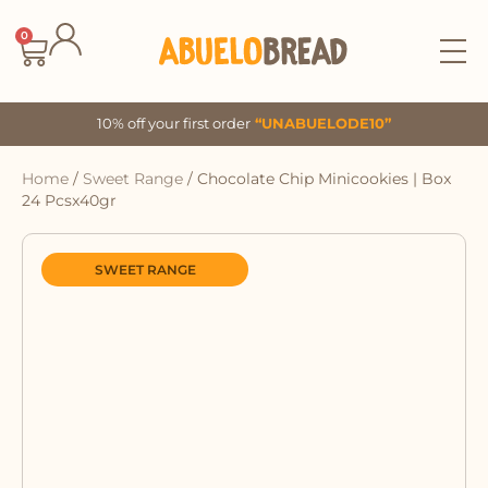
Skip
to
0
Cart
content
10% off your first order
“UNABUELODE10”
Home
/
Sweet Range
/ Chocolate Chip Minicookies | Box
24 Pcsx40gr
SWEET RANGE