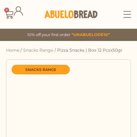
Skip
to
0
Cart
content
10% off your first order
“UNABUELODE10”
Home
/
Snacks Range
/ Pizza Snacks | Box 12 Pcsx50gr
SNACKS RANGE