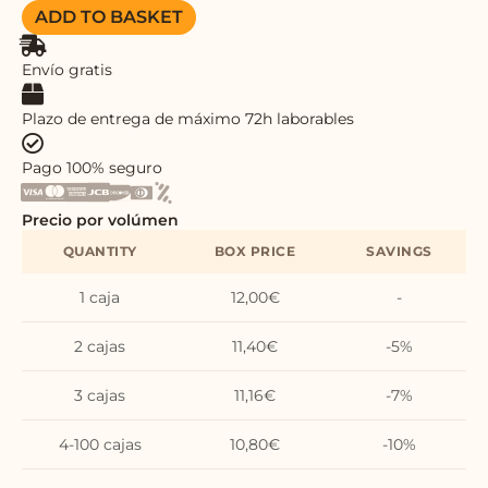
Snacks
ADD TO BASKET
|
Box
12
Envío gratis
Pcsx50gr
quantity
Plazo de entrega de máximo 72h laborables
Pago 100% seguro
Precio por volúmen
QUANTITY
BOX PRICE
SAVINGS
1 caja
12,00
€
-
2 cajas
11,40
€
-5%
3 cajas
11,16
€
-7%
4-100 cajas
10,80
€
-10%