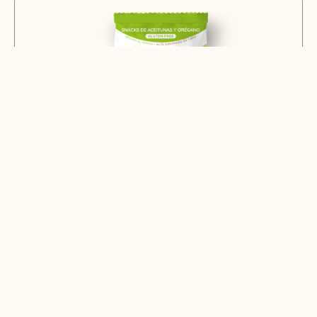
SNACKS RANGE
Olive and oregano snacks | Box of 12 x
50g units
Caja de 12 bolsas de snacks de aceituna y orégano
sin gluten (50gr/bolsa)
12,00
€
Comprar