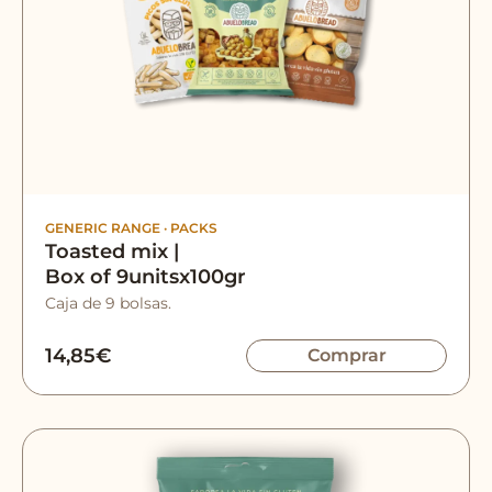
GENERIC RANGE
·
PACKS
Toasted mix |
Box of 9unitsx100gr
Caja de 9 bolsas.
14,85
€
Comprar