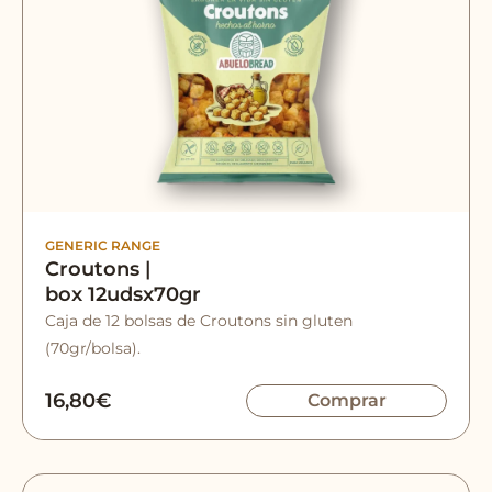
GENERIC RANGE
Croutons |
box 12udsx70gr
Caja de 12 bolsas de Croutons sin gluten
(70gr/bolsa).
16,80
€
Comprar