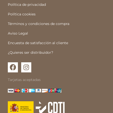
Política de privacidad
Política cookies
Términos y condiciones de compra
Aviso Legal
Encuesta de satisfacción al cliente
¿Quieres ser distribuidor?
F
I
a
n
c
s
Tarjetas aceptadas
e
t
b
a
o
g
o
r
k
a