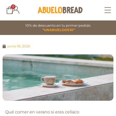
Ir
0
al
contenido
10% de descuento en tu primer pedido
“UNABUELODE10”
junio 16, 2026
Qué comer en verano si eres celíaco