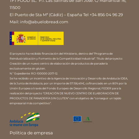
TFT FOOD SL.
P.I. Las Salinas de San José. C/ Manantial 16,
11500
El Puerto de Sta Mª (Cádiz) – España
Tel
+34 856 04 96 29
Mail:
info@abuelobread.com
El proyecto ha recibido financiación del Ministerio, dentro del “Programa de
Reindustrialización y Fomento de la Competitividad Industrial”. Título del proyecto:
Creación de un nuevo centro de elaboración de productos de panadería
exclusivamente sin gluten.
N.º Expediente: RCI-100000-2017-12.
Se ha recibido un incentivo de la Agencia de Innovación y Desarrollo de Andalucía IDEA,
de la Junta de Andalucía, por un importe de 57.156,49 €, cofinanciado en un 80% por la
Unión Europea a través del Fondo Europeo de Desarrollo Regional, FEDER para la
realización del proyecto “CREACIÓN DE NUEVO CENTRO DE ELABORACIÓN DE
PRODUCTOS DE PANADERÍA SIN GLUTEN” con el objetivo de “conseguir un tejido
empresarial más competitivo”.
Política de empresa